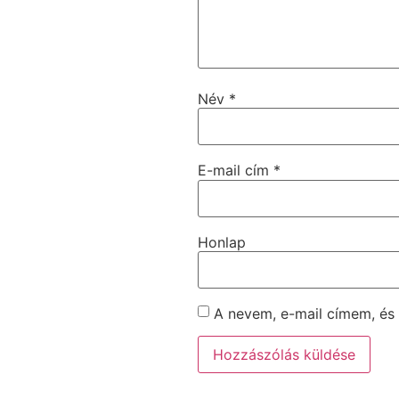
Név
*
E-mail cím
*
Honlap
A nevem, e-mail címem, é