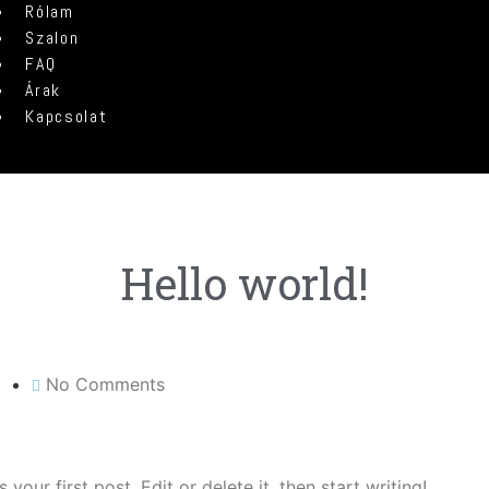
Rólam
Szalon
FAQ
Árak
Kapcsolat
Hello world!
No Comments
our first post. Edit or delete it, then start writing!