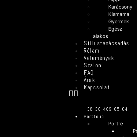
Karácsony
Kismama
Gyermek
Egész
alakos
Stílustanácsadás
Rólam
Vélemények
Szalon
FAQ
Árak
Kapcsolat
+36-30-489-85-04
Portfólió
Portré
P