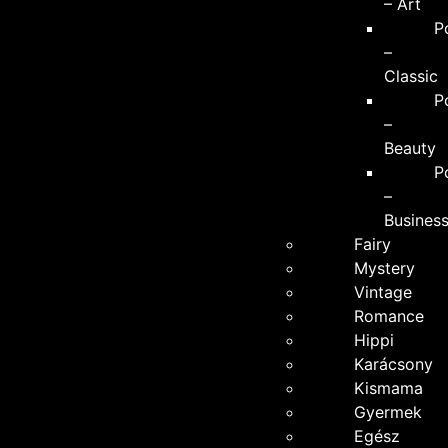
– Art
P
–
Classic
P
–
Beauty
P
–
Busines
Fairy
Mystery
Vintage
Romance
Hippi
Karácsony
Kismama
Gyermek
Egész