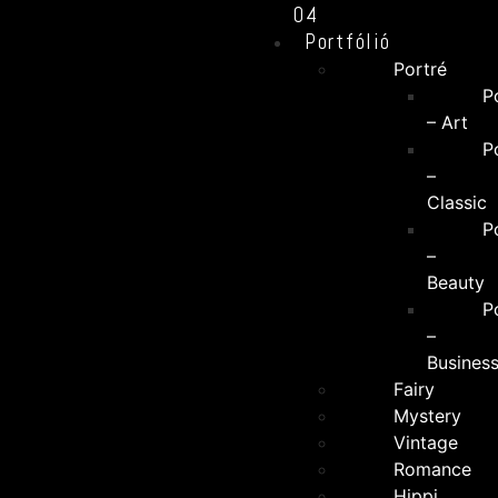
04
Portfólió
Portré
P
– Art
P
–
Classic
P
–
Beauty
P
–
Busines
Fairy
Mystery
Vintage
Romance
Hippi