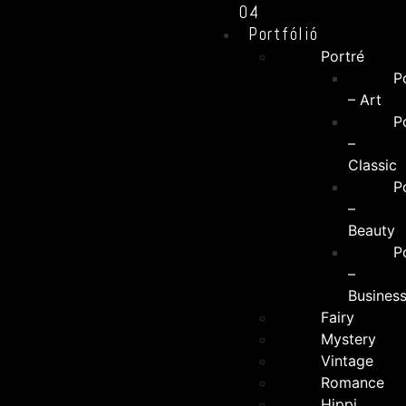
04
Portfólió
Portré
P
– Art
P
–
Classic
P
–
Beauty
P
–
Busines
Fairy
Mystery
Vintage
Romance
Hippi