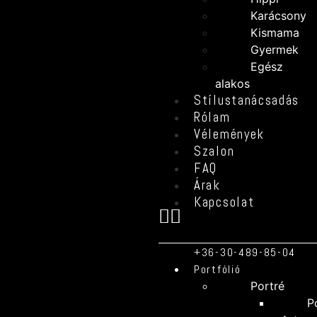
Karácsony
Kismama
Gyermek
Egész
alakos
Stílustanácsadás
Rólam
Vélemények
Szalon
FAQ
Árak
Kapcsolat
+36-30-489-85-04
Portfólió
Portré
P