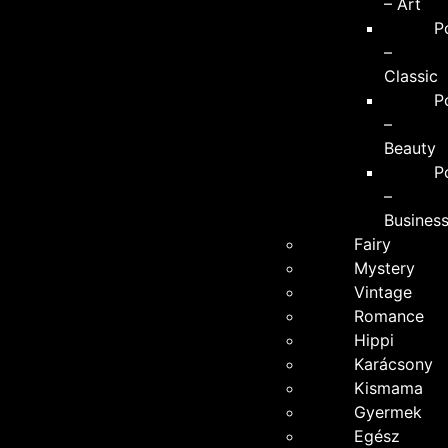
– Art
P
–
Classic
P
–
Beauty
P
–
Busines
Fairy
Mystery
Vintage
Romance
Hippi
Karácsony
Kismama
Gyermek
Egész